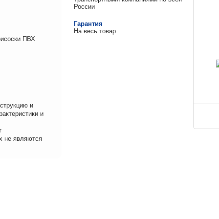
России
Гарантия
На весь товар
рисоски ПВХ
нструкцию и
рактеристики и
т
х не являются