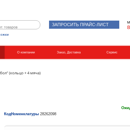
М
ЗАПРОСИТЬ ПРАЙС-ЛИСТ
8
рожки
О компании
Заказ, Доставка
Сервис
Реквизиты
Вакансии
ол" (кольцо + 4 мяча)
Ожид
КодНоменклатуры
28262098