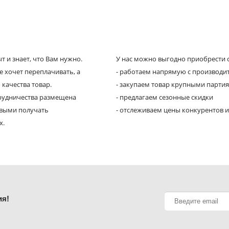
 и знает, что Вам нужно.
У нас можно выгодно приобрести с
е хочет переплачивать, а
- работаем напрямую с производи
 качества товар.
- закупаем товар крупными парти
трудничества размещена
- предлагаем сезонные скидки
рвыми получать
- отслеживаем цены конкурентов и
х.
ия!