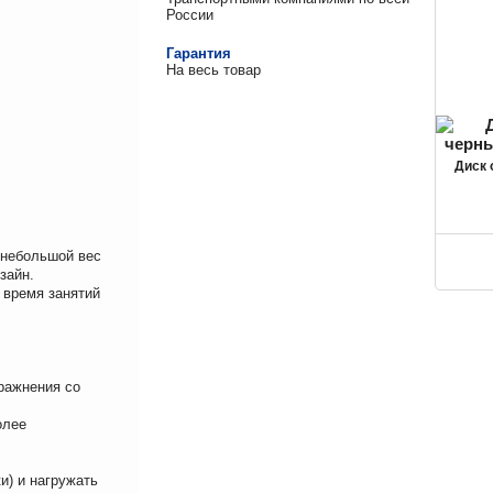
России
Гарантия
На весь товар
Диск
 небольшой вес
зайн.
 время занятий
ражнения со
олее
и) и нагружать