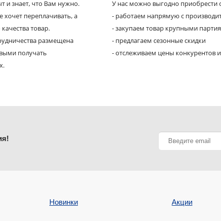
 и знает, что Вам нужно.
У нас можно выгодно приобрести с
е хочет переплачивать, а
- работаем напрямую с производи
 качества товар.
- закупаем товар крупными парти
трудничества размещена
- предлагаем сезонные скидки
рвыми получать
- отслеживаем цены конкурентов и
х.
ия!
Новинки
Акции