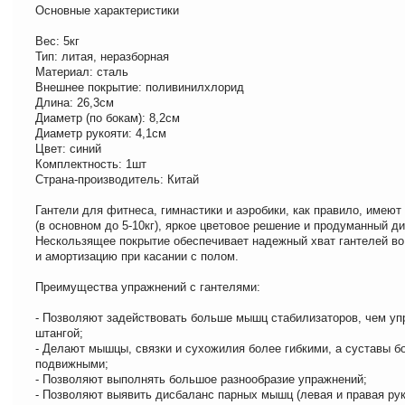
Основные характеристики
Вес: 5кг
Тип: литая, неразборная
Материал: сталь
Внешнее покрытие: поливинилхлорид
Длина: 26,3см
Диаметр (по бокам): 8,2см
Диаметр рукояти: 4,1см
Цвет: синий
Комплектность: 1шт
Страна-производитель: Китай
Гантели для фитнеса, гимнастики и аэробики, как правило, имеют
(в основном до 5-10кг), яркое цветовое решение и продуманный ди
Нескользящее покрытие обеспечивает надежный хват гантелей во
и амортизацию при касании с полом.
Преимущества упражнений с гантелями:
- Позволяют задействовать больше мышц стабилизаторов, чем уп
штангой;
- Делают мышцы, связки и сухожилия более гибкими, а суставы б
подвижными;
- Позволяют выполнять большое разнообразие упражнений;
- Позволяют выявить дисбаланс парных мышц (левая и правая рук