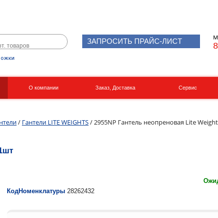
М
ЗАПРОСИТЬ ПРАЙС-ЛИСТ
8
рожки
О компании
Заказ, Доставка
Сервис
Реквизиты
Вакансии
нтели
/
Гантели LITE WEIGHTS
/ 2955NP Гантель неопреновая Lite Weights
 1шт
Ожид
КодНоменклатуры
28262432