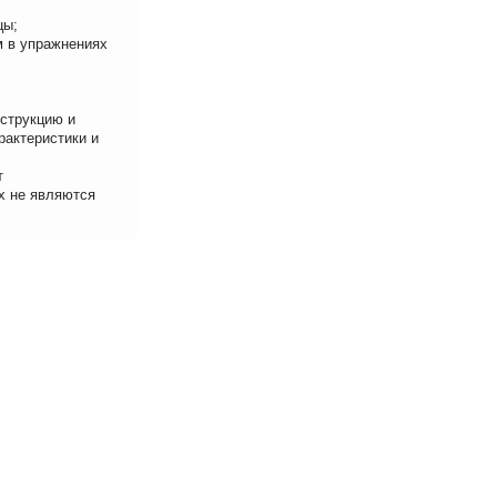
цы;
м в упражнениях
нструкцию и
рактеристики и
т
х не являются