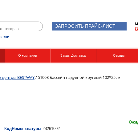
М
ЗАПРОСИТЬ ПРАЙС-ЛИСТ
8
рожки
О компании
Заказ, Доставка
Сервис
Реквизиты
Вакансии
е центры BESTWAY
/ 51008 Бассейн надувной круглый 102*25см
Ожид
КодНоменклатуры
28261002