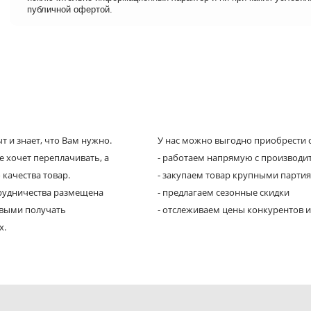
публичной офертой.
 и знает, что Вам нужно.
У нас можно выгодно приобрести с
е хочет переплачивать, а
- работаем напрямую с производи
 качества товар.
- закупаем товар крупными парти
трудничества размещена
- предлагаем сезонные скидки
рвыми получать
- отслеживаем цены конкурентов и
х.