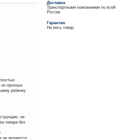
Доставка
Транспортными компаниями по всей
России
Гарантия
На весь товар
егкостью
н из прочных
ашему ребенку.
струкцию, не
ва товара без
т
х не являются