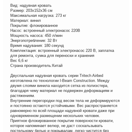
Вид: надувная кровать
Размер: 203х152х36 см
Максимальная нагрузка: 273 кг
Материал: винил
Покрытие: флокированное
Насос: встроенный электронасос 220В
Мощность насоса: 450 л/мин
Энергопотребление: 32 Вт
Время надувания: 180 секунд
Комплектация: встроенный электронасос 220 В, заплатка
для ремонта, сумка для переноски и хранения
Вес 6,6 кг
Страна производитель:Китай
Двуспальная надувная кровать серии Tritech Airbed
изготовлена по технологии I-Beam Construction. Между
двумя слоями винила находится сетка из полиэстера,
благодаря чему материал не подвержен деформациям и
растяжениям.
Внутренние перегородки под весом тела не деформируются
и постоянно остаются устойчивыми. Вес распространяется
равномерно по всей площади надувной кровати даже при
одновременном размещении нескольких человек.
Приятное флокированное покрытие поверхности кровати,
которое напоминает велюр, не даст соскальзывать
постельному белью и покрывалам, легко чистится без