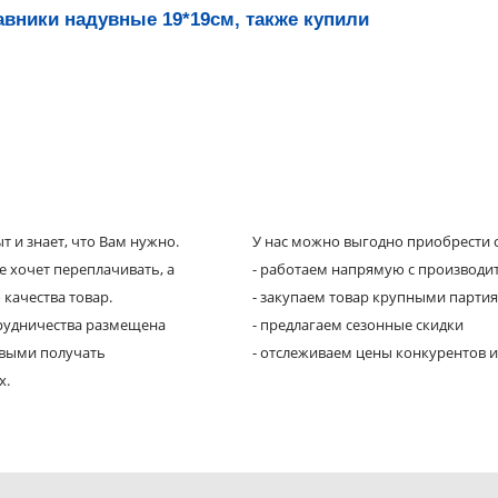
вники надувные 19*19см, также купили
 и знает, что Вам нужно.
У нас можно выгодно приобрести с
е хочет переплачивать, а
- работаем напрямую с производи
 качества товар.
- закупаем товар крупными парти
трудничества размещена
- предлагаем сезонные скидки
рвыми получать
- отслеживаем цены конкурентов и
х.