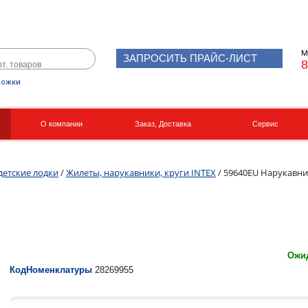
М
ЗАПРОСИТЬ ПРАЙС-ЛИСТ
8
рожки
О компании
Заказ, Доставка
Сервис
Реквизиты
Вакансии
детские лодки
/
Жилеты, нарукавники, круги INTEX
/ 59640EU Нарукавни
Ожид
КодНоменклатуры
28269955