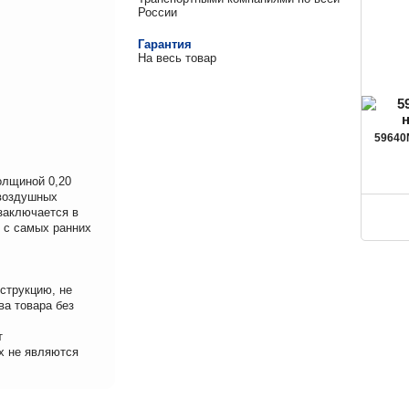
России
Гарантия
На весь товар
59640
олщиной 0,20
 воздушных
 заключается в
 с самых ранних
струкцию, не
ва товара без
т
х не являются