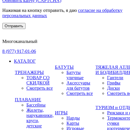
Обновить капчу (CAPTCHA)
Нажимая на кнопку отправить, я даю
согласие на обработку
персональных данных
Многоканальный
8 (977) 917-01-06
КАТАЛОГ
БАТУТЫ
ТЯЖЕЛАЯ АТЛ
ТРЕНАЖЕРЫ
Батуты
И БОДИБИЛДИ
ТОВАР СО
уличные
Гантели
СКИДКОЙ
Аксессуары
Грифы
Смотреть все
для батутов
Диски
Смотреть все
Смотреть в
ПЛАВАНИЕ
Бассейны
ТУРИЗМ и ОТ
Жилеты,
ИГРЫ
Рюкзаки и 
нарукавники,
Нарды
Термоконт
круги,
Карты
сумки
детские
Игровые
изотермиче