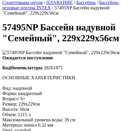
Спорттовары оптом
/
ПЛАВАНИЕ
/
Бассейны
/
Бассейны,
игровые центры INTEX
/ 57495NP Бассейн надувной
"Семейный", 229х229х56см
57495NP Бассейн надувной
"Семейный", 229х229х56см
Ожидается поступление
КодНоменклатуры
28261875
ОСНОВНЫЕ ХАРАКТЕРИСТИКИ
Вид: надувной
Форма: квадратный
Возраст: 6+
Размер: 229x229см
Высота: 56см
Объем: 1215 л
Максимальный уровень воды: 39 см
Материал: винил 0,32 мм
Цвет: голубой