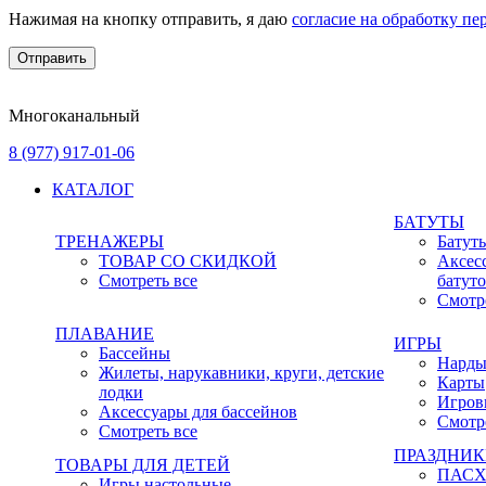
Нажимая на кнопку отправить, я даю
согласие на обработку п
Многоканальный
8 (977) 917-01-06
КАТАЛОГ
БАТУТЫ
ТРЕНАЖЕРЫ
Батут
ТОВАР СО СКИДКОЙ
Аксес
Смотреть все
батут
Смотр
ПЛАВАНИЕ
ИГРЫ
Бассейны
Нард
Жилеты, нарукавники, круги, детские
Карты
лодки
Игров
Аксессуары для бассейнов
Смотр
Смотреть все
ПРАЗДНИ
ТОВАРЫ ДЛЯ ДЕТЕЙ
ПАС
Игры настольные