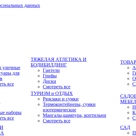
ерсональных данных
ТЯЖЕЛАЯ АТЛЕТИКА И
ТОВАР
БОДИБИЛДИНГ
ы уличные
А
Гантели
суары для
Г
Грифы
ов
О
Диски
еть все
С
Смотреть все
ТУРИЗМ и ОТДЫХ
САДО
Рюкзаки и сумки
ы
МЕБЕ
Термоконтейнеры, сумки
Н
изотермические
ые наборы
К
Мангалы,шампура, коптильни
еть все
С
Смотреть все
КИ
САД
ХА
П