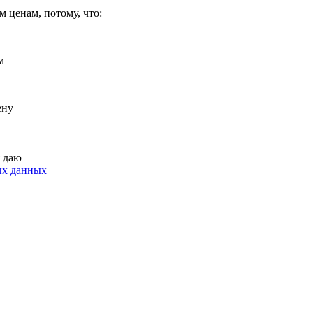
 ценам, потому, что:
м
ену
я даю
ых данных