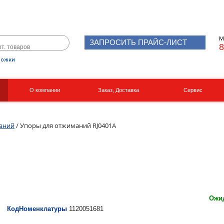
М
ЗАПРОСИТЬ ПРАЙС-ЛИСТ
8
рожки
О компании
Заказ, Доставка
Сервис
Реквизиты
Вакансии
аний
/ Упоры для отжиманий RJ0401A
Ожид
КодНоменклатуры
1120051681