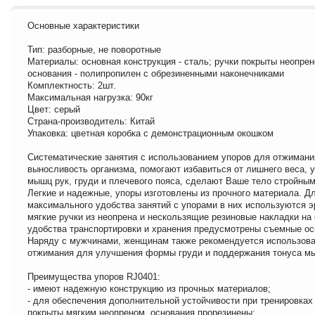
Основные характеристики
Тип: разборные, не поворотные
Материалы: основная конструкция - сталь; ручки покрыты неопрен
основания - полипропилен с обрезиненными наконечниками
Комплектность: 2шт.
Максимальная нагрузка: 90кг
Цвет: серый
Страна-производитель: Китай
Упаковка: цветная коробка с демонстрационным окошком
Систематические занятия с использованием упоров для отжиман
выносливость организма, помогают избавиться от лишнего веса, 
мышц рук, груди и плечевого пояса, сделают Ваше тело стройным
Легкие и надежные, упоры изготовлены из прочного материала. Д
максимального удобства занятий с упорами в них используются 
мягкие ручки из неопрена и нескользящие резиновые накладки на
удобства транспортировки и хранения предусмотрены съемные ос
Наряду с мужчинами, женщинам также рекомендуется использова
отжимания для улучшения формы груди и поддержания тонуса мы
Преимущества упоров RJ0401:
- имеют надежную конструкцию из прочных материалов;
- для обеспечения дополнительной устойчивости при тренировках
покрыты мягким неопреном, основания прорезинены;