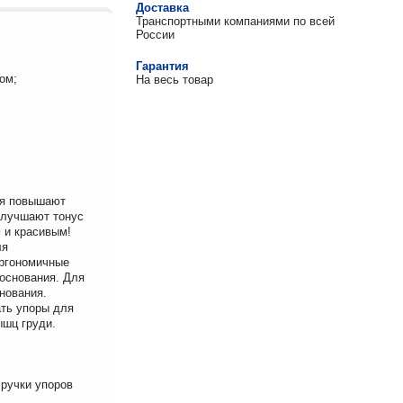
Доставка
Транспортными компаниями по всей
России
Гарантия
ом;
На весь товар
ия повышают
улучшают тонус
 и красивым!
ля
эргономичные
 основания. Для
нования.
ть упоры для
шц груди.
 ручки упоров