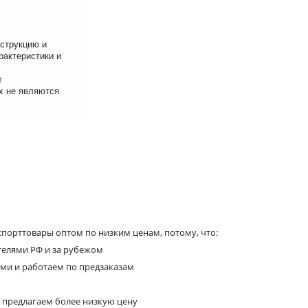
нструкцию и
рактеристики и
т
х не являются
порттовары оптом по низким ценам, потому, что:
телями РФ и за рубежом
ями и работаем по предзаказам
 предлагаем более низкую цену