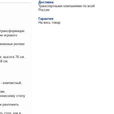
Доставка
Транспортными компаниями по всей
России
Гарантия
На весь товар
 трансформации.
и игрового
зиненные ролики
, высота 76 см.
59 см.
 компактный,
там.
еннисному столу
 и разложить
ь стол, как в