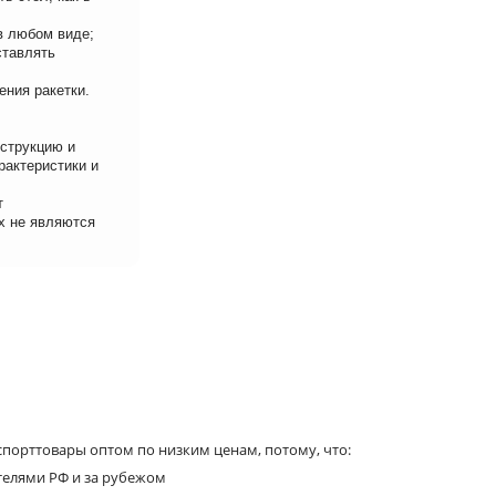
в любом виде;
ставлять
ения ракетки.
нструкцию и
рактеристики и
т
х не являются
порттовары оптом по низким ценам, потому, что:
телями РФ и за рубежом