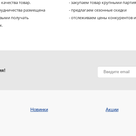
 качества товар.
- закупаем товар крупными парти
трудничества размещена
- предлагаем сезонные скидки
рвыми получать
- отслеживаем цены конкурентов и
х.
ия!
Новинки
Акции