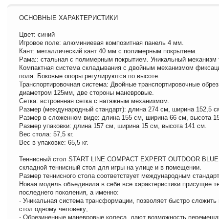
ОСНОВНЫЕ ХАРАКТЕРИСТИКИ
Цвет: синий
Игровое поле: алюминиевая композитная панель 4 мм.
Кант: металлический кант 40 мм с полимерным покрытием.
Рама:: стальная с полимерным покрытием. Уникальный механизм
Компактная система складывания с двойным механизмом фиксаци
поля. Боковые опоры регулируются по высоте.
Транспортировочная система: Двойные транспортировочные обре
диаметром 125мм, две стороны маневровые.
Сетка: встроенная сетка с натяжным механизмом.
Размер (международный стандарт): длина 274 см, ширина 152,5 см
Размер в сложенном виде: длина 155 см, ширина 66 см, высота 1
Размер упаковки: длина 157 см, ширина 15 см, высота 141 см.
Вес стола: 57,5 кг.
Вес в упаковке: 65,5 кг.
Теннисный стол START LINE COMPACT EXPERT OUTDOOR BLUE -
складной теннисный стол для игры на улице и в помещении.
Размер теннисного стола соответствует международным стандар
Новая модель объединила в себе все характеристики присущие т
последнего поколения, а именно:
- Уникальная система трансформации, позволяет быстро сложить
стол одному человеку;
- Обрезиненные маневровые колеса, дают возможность перемещат