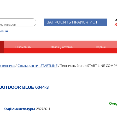
М
ЗАПРОСИТЬ ПРАЙС-ЛИСТ
8
рожки
О компании
Заказ, Доставка
Сервис
Реквизиты
Вакансии
о тенниса
/
Столы для н/т STARTLINE
/ Теннисный стол START LINE COMP
OUTDOOR BLUE 6044-3
Ожид
КодНоменклатуры
28273611