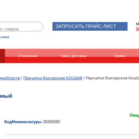
М
ЗАПРОСИТЬ ПРАЙС-ЛИСТ
8
рожки
О компании
Заказ, Доставка
Сервис
Реквизиты
Вакансии
диноборств
/
Перчатки боксерские KOUGAR
/ Перчатки боксерские KouGa
ерный
Ожид
КодНоменклатуры
28269282