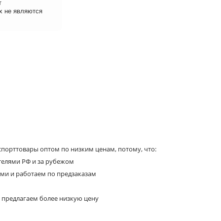
т
х не являются
порттовары оптом по низким ценам, потому, что:
телями РФ и за рубежом
ями и работаем по предзаказам
 предлагаем более низкую цену