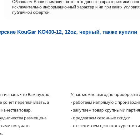
Обращаем Ваше внимание на то, что данные характеристики нося
исключительно информационный характер и ни при каких условия
публичной офертой.
рские KouGar KO400-12, 12oz, черный, также купили
 и знает, что Вам нужно.
У нас можно выгодно приобрести с
е хочет переплачивать, а
- работаем напрямую с производи
 качества товар.
- закупаем товар крупными парти
трудничества размещена
- предлагаем сезонные скидки
рвыми получать
- отслеживаем цены конкурентов и
х.