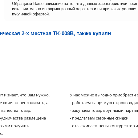
Обращаем Ваше внимание на то, что данные характеристики нося
исключительно информационный характер и ни при каких условия
публичной офертой.
ческая 2-х местная TK-008B, также купили
 и знает, что Вам нужно.
У нас можно выгодно приобрести с
е хочет переплачивать, а
- работаем напрямую с производи
 качества товар.
- закупаем товар крупными парти
трудничества размещена
- предлагаем сезонные скидки
рвыми получать
- отслеживаем цены конкурентов и
х.