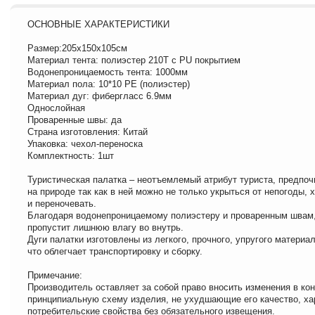
ОСНОВНЫЕ ХАРАКТЕРИСТИКИ
Размер:205х150х105см
Материал тента: полиэстер 210T с PU покрытием
Водонепроницаемость тента: 1000мм
Материал пола: 10*10 PE (полиэстер)
Материал дуг: фибергласс 6.9мм
Однослойная
Проваренные швы: да
Страна изготовления: Китай
Упаковка: чехол-переноска
Комплектность: 1шт
Туристическая палатка – неотъемлемый атрибут туриста, предпо
на природе так как в ней можно не только укрыться от непогоды, 
и переночевать.
Благодаря водонепроницаемому полиэстеру и проваренным швам,
пропустит лишнюю влагу во внутрь.
Дуги палатки изготовлены из легкого, прочного, упругого материа
что облегчает транспортировку и сборку.
Примечание:
Производитель оставляет за собой право вносить изменения в ко
принципиальную схему изделия, не ухудшающие его качество, ха
потребительские свойства без обязательного извещения.