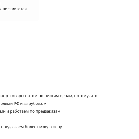
т
х не являются
порттовары оптом по низким ценам, потому, что:
телями РФ и за рубежом
ями и работаем по предзаказам
 предлагаем более низкую цену