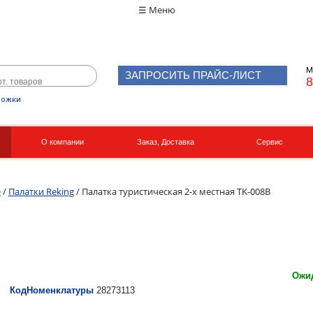
☰ Меню
М
ЗАПРОСИТЬ ПРАЙС-ЛИСТ
8
рожки
О компании
Заказ, Доставка
Сервис
Реквизиты
Вакансии
е
/
Палатки Reking
/ Палатка туристическая 2-х местная TK-008B
Ожид
КодНоменклатуры
28273113