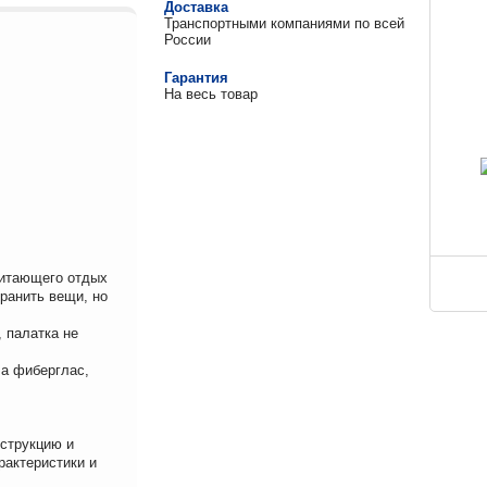
Доставка
Транспортными компаниями по всей
России
Гарантия
На весь товар
читающего отдых
хранить вещи, но
 палатка не
ла фиберглас,
нструкцию и
рактеристики и