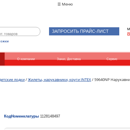
☰ Меню
М
ЗАПРОСИТЬ ПРАЙС-ЛИСТ
8
рожки
О компании
Заказ, Доставка
Сервис
Реквизиты
Вакансии
детские лодки
/
Жилеты, нарукавники, круги INTEX
/ 59640NP Нарукавн
КодНоменклатуры
1128148497