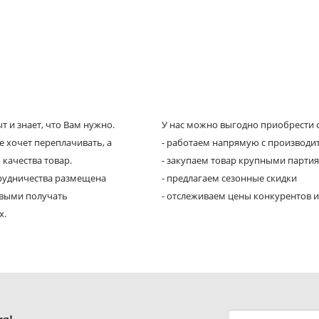
 и знает, что Вам нужно.
У нас можно выгодно приобрести с
е хочет переплачивать, а
- работаем напрямую с производи
 качества товар.
- закупаем товар крупными парти
трудничества размещена
- предлагаем сезонные скидки
рвыми получать
- отслеживаем цены конкурентов и
х.