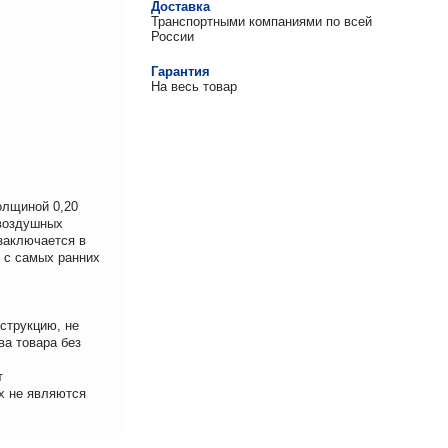
Доставка
Транспортными компаниями по всей
России
Гарантия
На весь товар
олщиной 0,20
 воздушных
 заключается в
 с самых ранних
струкцию, не
ва товара без
т
х не являются