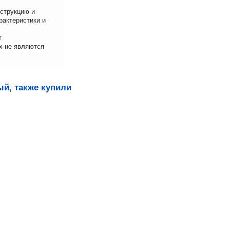
нструкцию и
рактеристики и
т
х не являются
ый, также купили