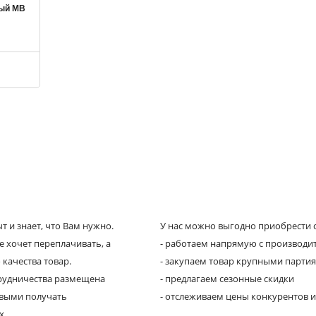
ный MB
 и знает, что Вам нужно.
У нас можно выгодно приобрести с
е хочет переплачивать, а
- работаем напрямую с производи
 качества товар.
- закупаем товар крупными парти
трудничества размещена
- предлагаем сезонные скидки
рвыми получать
- отслеживаем цены конкурентов и
х.