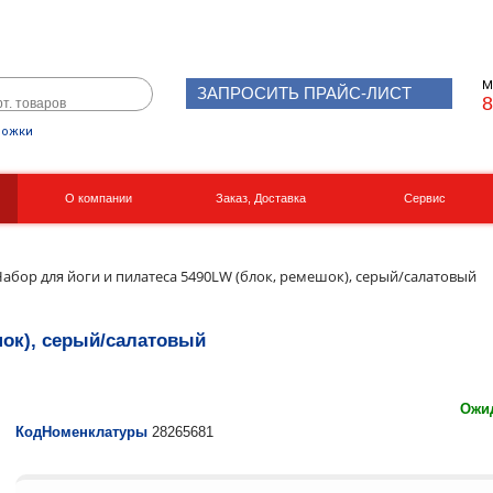
М
ЗАПРОСИТЬ ПРАЙС-ЛИСТ
8
рожки
О компании
Заказ, Доставка
Сервис
Реквизиты
Вакансии
Набор для йоги и пилатеса 5490LW (блок, ремешок), серый/салатовый
шок), серый/салатовый
Ожид
КодНоменклатуры
28265681