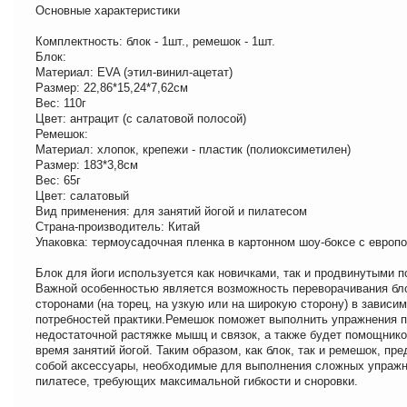
Основные характеристики
Комплектность: блок - 1шт., ремешок - 1шт.
Блок:
Материал: EVA (этил-винил-ацетат)
Размер: 22,86*15,24*7,62см
Вес: 110г
Цвет: антрацит (с салатовой полосой)
Ремешок:
Материал: хлопок, крепежи - пластик (полиоксиметилен)
Размер: 183*3,8см
Вес: 65г
Цвет: салатовый
Вид применения: для занятий йогой и пилатесом
Страна-производитель: Китай
Упаковка: термоусадочная пленка в картонном шоу-боксе с европ
Блок для йоги используется как новичками, так и продвинутыми 
Важной особенностью является возможность переворачивания бл
сторонами (на торец, на узкую или на широкую сторону) в зависим
потребностей практики.Ремешок поможет выполнить упражнения 
недостаточной растяжке мышц и связок, а также будет помощнико
время занятий йогой. Таким образом, как блок, так и ремешок, пр
собой аксессуары, необходимые для выполнения сложных упражне
пилатесе, требующих максимальной гибкости и сноровки.