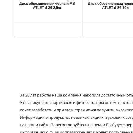
Диск обрезиненный черный MB
Диск обрезиненный чер
ATLET d-26 2,5кг
ATLET d-26 10кг
За 20 лет работы наша компания накопила достаточный опыт
У нас покупают спортивные и фитнес товары оптом те, кто н
хочет заработать и при этом стремиться получить высокого
Информация о продукции, новинках, акциях и условиях со
на нашем сайте. Зарегистрируйтесь на нем, и Вы будете пе
информацию о лучших предложениях и новых поступления