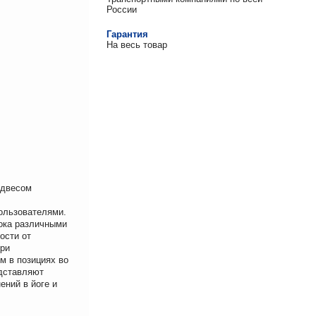
России
Гарантия
На весь товар
одвесом
пользователями.
ока различными
ости от
при
м в позициях во
едставляют
ний в йоге и