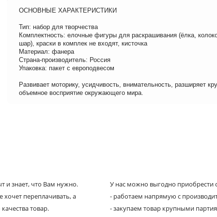
ОСНОВНЫЕ ХАРАКТЕРИСТИКИ
Тип: набор для творчества
Комплектность: елочные фигуры для раскрашивания (ёлка, колоко
шар), краски в комплек не входят, кисточка
Материал: фанера
Страна-производитель: Россия
Упаковка: пакет с европодвесом
Развивает моторику, усидчивость, внимательность, разширяет кру
объемное восприятие окружающего мира.
 и знает, что Вам нужно.
У нас можно выгодно приобрести с
е хочет переплачивать, а
- работаем напрямую с производи
 качества товар.
- закупаем товар крупными парти