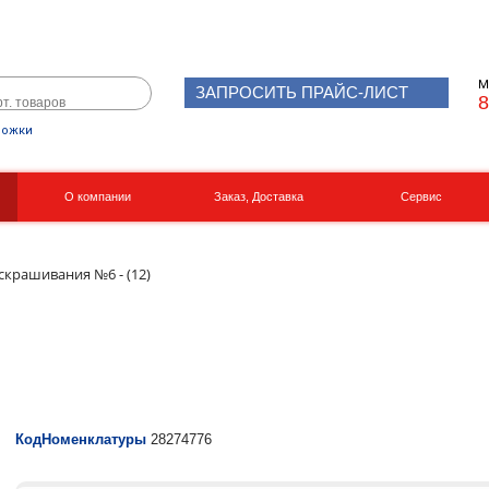
М
ЗАПРОСИТЬ ПРАЙС-ЛИСТ
8
рожки
О компании
Заказ, Доставка
Сервис
Реквизиты
Вакансии
скрашивания №6 - (12)
КодНоменклатуры
28274776