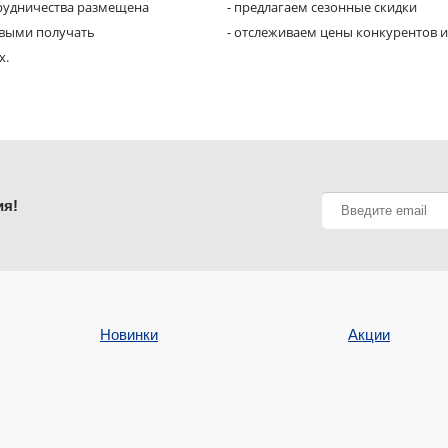
трудничества размещена
- предлагаем сезонные скидки
рвыми получать
- отслеживаем цены конкурентов и
х.
ия!
Новинки
Акции