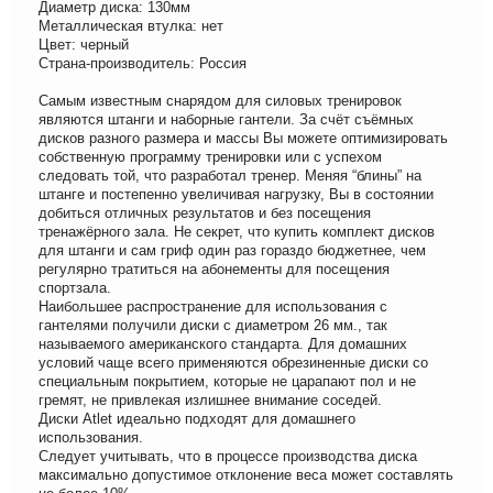
Диаметр диска: 130мм
Металлическая втулка: нет
Цвет: черный
Страна-производитель: Россия
Самым известным снарядом для силовых тренировок
являются штанги и наборные гантели. За счёт съёмных
дисков разного размера и массы Вы можете оптимизировать
собственную программу тренировки или с успехом
следовать той, что разработал тренер. Меняя “блины” на
штанге и постепенно увеличивая нагрузку, Вы в состоянии
добиться отличных результатов и без посещения
тренажёрного зала. Не секрет, что купить комплект дисков
для штанги и сам гриф один раз гораздо бюджетнее, чем
регулярно тратиться на абонементы для посещения
спортзала.
Наибольшее распространение для использования с
гантелями получили диски с диаметром 26 мм., так
называемого американского стандарта. Для домашних
условий чаще всего применяются обрезиненные диски со
специальным покрытием, которые не царапают пол и не
гремят, не привлекая излишнее внимание соседей.
Диски Atlet идеально подходят для домашнего
использования.
Следует учитывать, что в процессе производства диска
максимально допустимое отклонение веса может составлять