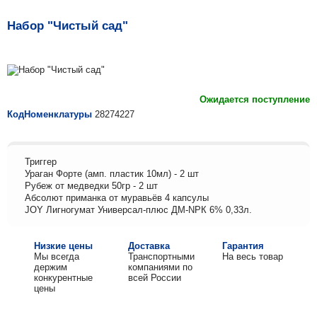
Набор "Чистый сад"
Ожидается поступление
КодНоменклатуры
28274227
Триггер
Ураган Форте (амп. пластик 10мл) - 2 шт
Рубеж от медведки 50гр - 2 шт
Абсолют приманка от муравьёв 4 капсулы
JOY Лигногумат Универсал-плюс ДМ-NPК 6% 0,33л.
Низкие цены
Доставка
Гарантия
Мы всегда
Транспортными
На весь товар
держим
компаниями по
конкурентные
всей России
цены