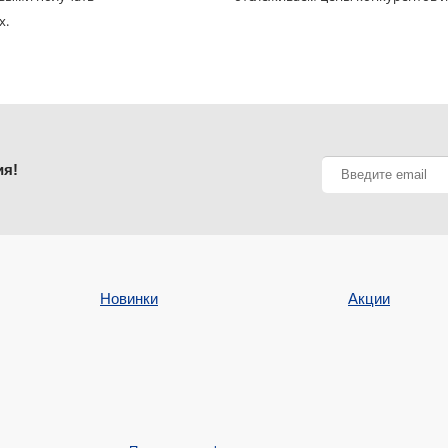
х.
ия!
Новинки
Акции