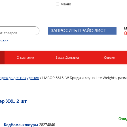
☰ Меню
М
ЗАПРОСИТЬ ПРАЙС-ЛИСТ
8
рожки
О компании
Заказ, Доставка
Сервис
Реквизиты
Вакансии
одежда для похудения
/ НАБОР 5615LW Бриджи-сауна Lite Weights, разм
ер XXL 2 шт
Ожид
КодНоменклатуры
28274846