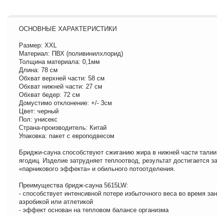
ОСНОВНЫЕ ХАРАКТЕРИСТИКИ
Размер: XXL
Материал: ПВХ (поливинилхлорид)
Толщина материала: 0,1мм
Длина: 78 см
Обхват верхней части: 58 см
Обхват нижней части: 27 см
Обхват бедер: 72 см
Домустимо отклонение: +/- 3см
Цвет: черный
Пол: унисекс
Страна-производитель: Китай
Упаковка: пакет с европодвесом
Бриджи-сауна способствуют сжиганию жира в нижней части талии
ягодиц. Изделие затрудняет теплоотвод, результат достигается за
«парникового эффекта» и обильного потоотделения.
Преимущества бридж-сауна 5615LW:
- способствует интенсивной потере избыточного веса во время за
аэробикой или атлетикой
- эффект основан на тепловом балансе организма