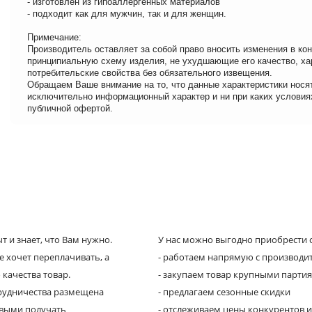
- изготовлен из гипоаллергенных материалов
- подходит как для мужчин, так и для женщин.
Примечание:
Производитель оставляет за собой право вносить изменения в ко
принципиальную схему изделия, не ухудшающие его качество, ха
потребительские свойства без обязательного извещения.
Обращаем Ваше внимание на то, что данные характеристики нося
исключительно информационный характер и ни при каких условия
публичной офертой.
 и знает, что Вам нужно.
У нас можно выгодно приобрести с
е хочет переплачивать, а
- работаем напрямую с производи
 качества товар.
- закупаем товар крупными парти
трудничества размещена
- предлагаем сезонные скидки
рвыми получать
- отслеживаем цены конкурентов и