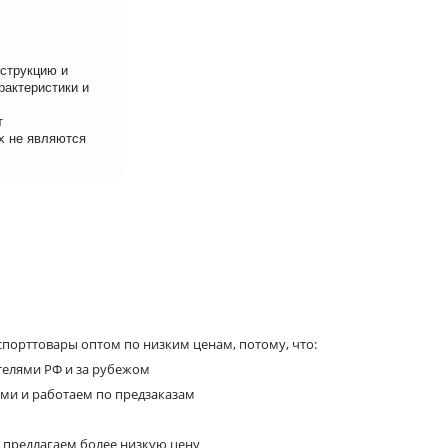
нструкцию и
рактеристики и
т
х не являются
порттовары оптом по низким ценам, потому, что:
телями РФ и за рубежом
ями и работаем по предзаказам
 предлагаем более низкую цену