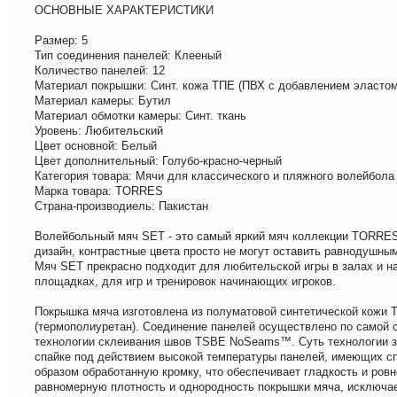
ОСНОВНЫЕ ХАРАКТЕРИСТИКИ
Размер: 5
Тип соединения панелей: Клееный
Количество панелей: 12
Материал покрышки: Синт. кожа TПE (ПВХ с добавлением эластом
Материал камеры: Бутил
Материал обмотки камеры: Синт. ткань
Уровень: Любительский
Цвет основной: Белый
Цвет дополнительный: Голубо-красно-черный
Категория товара: Мячи для классического и пляжного волейбола
Марка товара: TORRES
Страна-производиель: Пакистан
Волейбольный мяч SET - это самый яркий мяч коллекции TORRES
дизайн, контрастные цвета просто не могут оставить равнодушны
Мяч SET прекрасно подходит для любительской игры в залах и н
площадках, для игр и тренировок начинающих игроков.
Покрышка мяча изготовлена из полуматовой синтетической кожи 
(термополиуретан). Соединение панелей осуществлено по самой 
технологии склеивания швов TSBE NoSeams™. Суть технологии з
спайке под действием высокой температуры панелей, имеющих 
образом обработанную кромку, что обеспечивает гладкость и ровн
равномерную плотность и однородность покрышки мяча, исключа