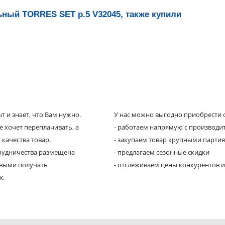
ный TORRES SET р.5 V32045, также купили
 и знает, что Вам нужно.
У нас можно выгодно приобрести с
е хочет переплачивать, а
- работаем напрямую с производи
 качества товар.
- закупаем товар крупными парти
трудничества размещена
- предлагаем сезонные скидки
рвыми получать
- отслеживаем цены конкурентов и
х.