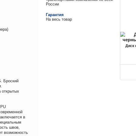
России
Гарантия
На весь товар
ера)
Диск
. Броский
м.
а открытых
TPU
современной
аключается в
специальным
ость швов,
ет возможность