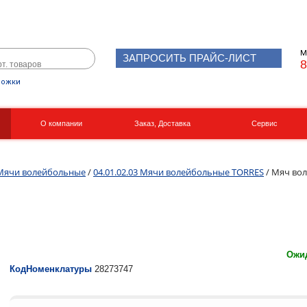
М
ЗАПРОСИТЬ ПРАЙС-ЛИСТ
8
рожки
О компании
Заказ, Доставка
Сервис
Реквизиты
Вакансии
Мячи волейбольные
/
04.01.02.03 Мячи волейбольные TORRES
/ Мяч вол
Ожид
КодНоменклатуры
28273747