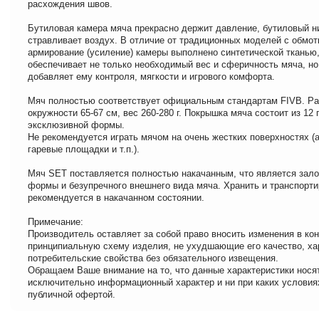
расхождения швов.
Бутиловая камера мяча прекрасно держит давление, бутиловый н
стравливает воздух. В отличие от традиционных моделей с обмотк
армирование (усиление) камеры выполнено синтетической тканью,
обеспечивает не только необходимый вес и сферичность мяча, но
добавляет ему контроля, мягкости и игрового комфорта.
Мяч полностью соответствует официальным стандартам FIVB. Ра
окружности 65-67 см, вес 260-280 г. Покрышка мяча состоит из 12
эксклюзивной формы.
Не рекомендуется играть мячом на очень жестких поверхностях (
гаревые площадки и т.п.).
Мяч SET поставляется полностью накачанным, что является зало
формы и безупречного внешнего вида мяча. Хранить и транспорт
рекомендуется в накачанном состоянии.
Примечание:
Производитель оставляет за собой право вносить изменения в ко
принципиальную схему изделия, не ухудшающие его качество, ха
потребительские свойства без обязательного извещения.
Обращаем Ваше внимание на то, что данные характеристики нося
исключительно информационный характер и ни при каких условия
публичной офертой.