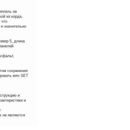
иппель не
ой из корда,
 что
 и значительно
змер 5, длина
 панелей
асфальт,
гом сохранения
ировать мяч SET
нструкцию и
рактеристики и
т
х не являются