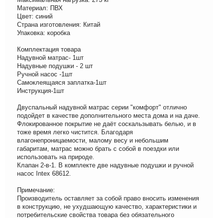
Материал: ПВХ
Цвет: синий
Страна изготовления: Китай
Упаковка: коробка
Комплектация товара
Надувной матрас- 1шт
Надувные подушки - 2 шт
Ручной насос -1шт
Самоклеящаяся заплатка-1шт
Инструкция-1шт
Двуспальный надувной матрас серии "комфорт" отлично
подойдет в качестве дополнительного места дома и на даче.
Флокированное покрытие не даёт соскальзывать белью, и в
тоже время легко чистится. Благодаря
влагонепроницаемости, малому весу и небольшим
габаритам, матрас можно брать с собой в поездки или
использовать на природе.
Клапан 2-в-1. В комплекте две надувные подушки и ручной
насос Intex 68612.
Примечание:
Производитель оставляет за собой право вносить изменения
в конструкцию, не ухудшающую качество, характеристики и
потребительские свойства товара без обязательного