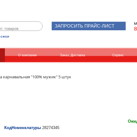
М
ЗАПРОСИТЬ ПРАЙС-ЛИСТ
8
рожки
О компании
Заказ, Доставка
Сервис
Реквизиты
Вакансии
а карнавальная "100% мужик" 5 штук
Ожид
КодНоменклатуры
28274345