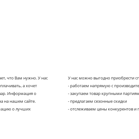
т, что Вам нужно. У нас
У нас можно выгодно приобрести сп
плачивать, а хочет
- работаем напрямую с производит
овар. Информация о
- закупаем товар крупными партия
а на нашем сайте.
- предлагаем сезонные скидки
рмацию о лучших
- отслеживаем цены конкурентов и 