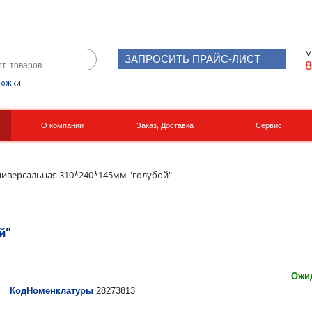
М
ЗАПРОСИТЬ ПРАЙС-ЛИСТ
8
рожки
О компании
Заказ, Доставка
Сервис
Реквизиты
Вакансии
ниверсальная 310*240*145мм "голубой"
й"
Ожид
КодНоменклатуры
28273813