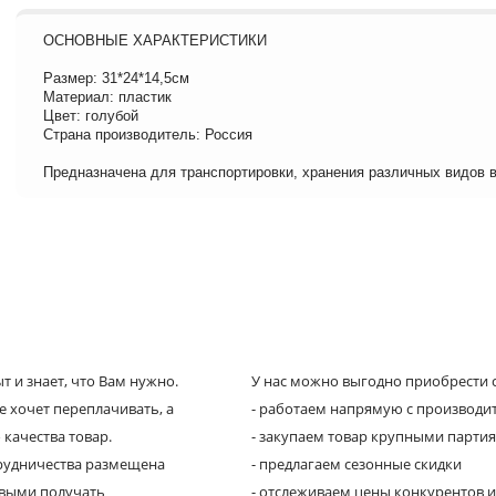
ОСНОВНЫЕ ХАРАКТЕРИСТИКИ
Размер: 31*24*14,5см
Материал: пластик
Цвет: голубой
Страна производитель: Россия
Предназначена для транспортировки, хранения различных видов 
 и знает, что Вам нужно.
У нас можно выгодно приобрести с
е хочет переплачивать, а
- работаем напрямую с производи
 качества товар.
- закупаем товар крупными парти
трудничества размещена
- предлагаем сезонные скидки
рвыми получать
- отслеживаем цены конкурентов и