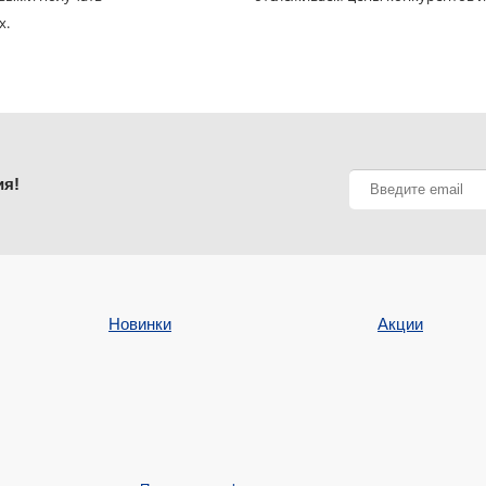
х.
ия!
Новинки
Акции