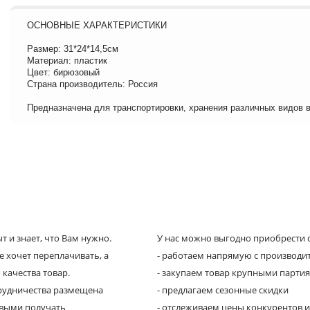
ОСНОВНЫЕ ХАРАКТЕРИСТИКИ
Размер: 31*24*14,5см
Материал: пластик
Цвет: бирюзовый
Страна производитель: Россия
Предназначена для транспортировки, хранения различных видов 
 и знает, что Вам нужно.
У нас можно выгодно приобрести с
е хочет переплачивать, а
- работаем напрямую с производи
 качества товар.
- закупаем товар крупными парти
трудничества размещена
- предлагаем сезонные скидки
рвыми получать
- отслеживаем цены конкурентов и