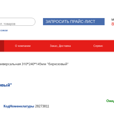
М
ЗАПРОСИТЬ ПРАЙС-ЛИСТ
8
рожки
О компании
Заказ, Доставка
Сервис
Реквизиты
Вакансии
ниверсальная 310*240*145мм "бирюзовый"
овый"
Ожид
КодНоменклатуры
28273811