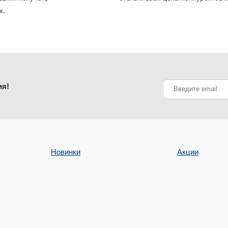
х.
ия!
Новинки
Акции