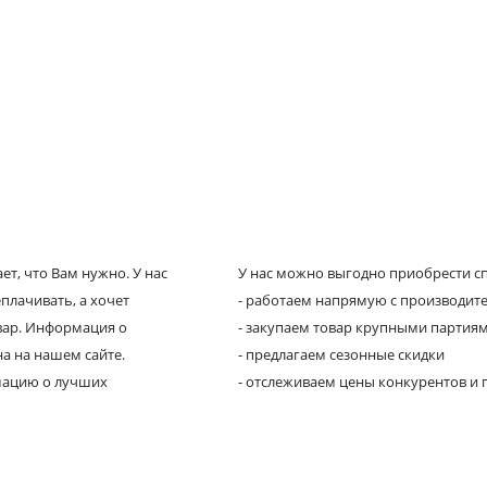
т, что Вам нужно. У нас
У нас можно выгодно приобрести сп
плачивать, а хочет
- работаем напрямую с производит
овар. Информация о
- закупаем товар крупными партия
а на нашем сайте.
- предлагаем сезонные скидки
рмацию о лучших
- отслеживаем цены конкурентов и 