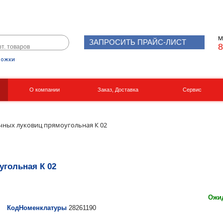
М
ЗАПРОСИТЬ ПРАЙС-ЛИСТ
8
рожки
О компании
Заказ, Доставка
Сервис
Реквизиты
Вакансии
очных луковиц прямоугольная К 02
угольная К 02
Ожид
КодНоменклатуры
28261190