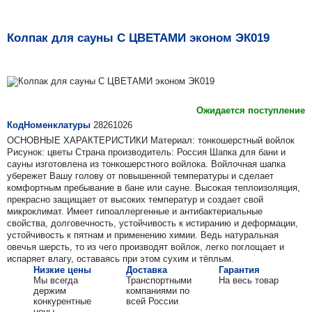
Колпак для сауны С ЦВЕТАМИ эконом ЭК019
Ожидается поступление
КодНоменклатуры
28261026
ОСНОВНЫЕ ХАРАКТЕРИСТИКИ Материал: тонкошерстный войлок
Рисунок: цветы Страна производитель: Россия Шапка для бани и
сауны изготовлена из тонкошерстного войлока. Войлочная шапка
убережет Вашу голову от повышенной температуры и сделает
комфортным пребывание в бане или сауне. Высокая теплоизоляция,
прекрасно защищает от высоких температур и создает свой
микроклимат. Имеет гипоаллергенные и антибактериальные
свойства, долговечность, устойчивость к истиранию и деформации,
устойчивость к пятнам и применению химии. Ведь натуральная
овечья шерсть, то из чего производят войлок, легко поглощает и
испаряет влагу, оставаясь при этом сухим и тёплым.
Низкие цены
Доставка
Гарантия
Мы всегда
Транспортными
На весь товар
держим
компаниями по
конкурентные
всей России
цены