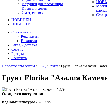
НОВЫ
Игрушки для песочницы
Маски
Игры для детей
карна
Смотреть все
Смотр
НОВИНКИ
НОВОСТИ
О компании
Реквизиты
Вакансии
Заказ, Доставка
Сервис
Бренды
Контакты
Спорттовары оптом
/
САД
/
Грунт
/ Грунт Florika "Азалия Каме
Грунт Florika "Азалия Камели
Ожидается поступление
КодНоменклатуры
28263095