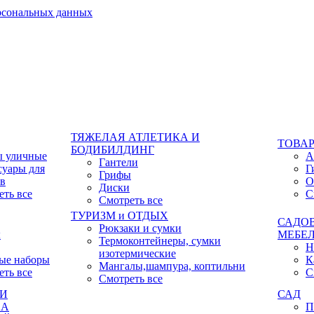
ерсональных данных
ТЯЖЕЛАЯ АТЛЕТИКА И
ТОВАР
БОДИБИЛДИНГ
ы уличные
А
Гантели
суары для
Г
Грифы
ов
О
Диски
еть все
С
Смотреть все
ТУРИЗМ и ОТДЫХ
САДО
Рюкзаки и сумки
ы
МЕБЕ
Термоконтейнеры, сумки
Н
изотермические
ые наборы
К
Мангалы,шампура, коптильни
еть все
С
Смотреть все
КИ
САД
ХА
П