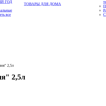
Й ГОД
т
ТОВАРЫ ДЛЯ ДОМА
П
вальные
Р
еть все
С
лия" 2,5л
я" 2,5л