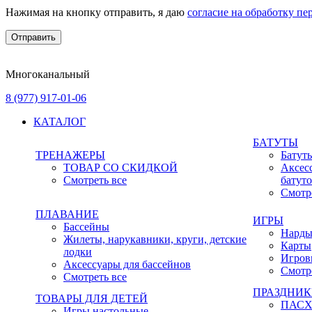
Нажимая на кнопку отправить, я даю
согласие на обработку п
Многоканальный
8 (977) 917-01-06
КАТАЛОГ
БАТУТЫ
ТРЕНАЖЕРЫ
Батут
ТОВАР СО СКИДКОЙ
Аксес
Смотреть все
батут
Смотр
ПЛАВАНИЕ
ИГРЫ
Бассейны
Нард
Жилеты, нарукавники, круги, детские
Карты
лодки
Игров
Аксессуары для бассейнов
Смотр
Смотреть все
ПРАЗДНИ
ТОВАРЫ ДЛЯ ДЕТЕЙ
ПАС
Игры настольные