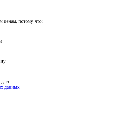
 ценам, потому, что:
м
ену
я даю
ых данных