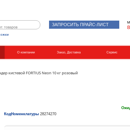
М
ЗАПРОСИТЬ ПРАЙС-ЛИСТ
8
рожки
О компании
Заказ, Доставка
Сервис
Реквизиты
Вакансии
ндер кистевой FORTIUS Neon 10 кг розовый
Ожид
КодНоменклатуры
28274270