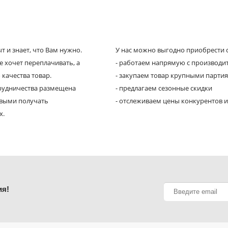
 и знает, что Вам нужно.
У нас можно выгодно приобрести с
е хочет переплачивать, а
- работаем напрямую с производи
 качества товар.
- закупаем товар крупными парти
трудничества размещена
- предлагаем сезонные скидки
рвыми получать
- отслеживаем цены конкурентов и
х.
ия!