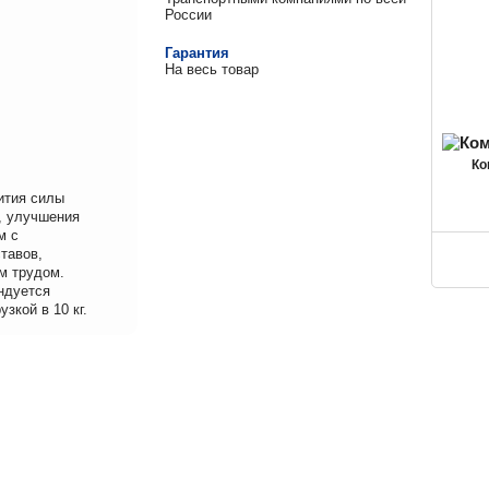
России
Гарантия
На весь товар
Ко
ития силы
, улучшения
м с
тавов,
м трудом.
ндуется
зкой в 10 кг.