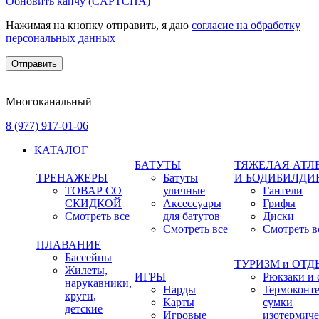
Обновить капчу (CAPTCHA)
Нажимая на кнопку отправить, я даю
согласие на обработку
персональных данных
Многоканальный
8 (977) 917-01-06
КАТАЛОГ
БАТУТЫ
ТЯЖЕЛАЯ АТЛ
ТРЕНАЖЕРЫ
Батуты
И БОДИБИЛДИ
ТОВАР СО
уличные
Гантели
СКИДКОЙ
Аксессуары
Грифы
Смотреть все
для батутов
Диски
Смотреть все
Смотреть в
ПЛАВАНИЕ
Бассейны
ТУРИЗМ и ОТ
Жилеты,
ИГРЫ
Рюкзаки и 
нарукавники,
Нарды
Термоконт
круги,
Карты
сумки
детские
Игровые
изотермиче