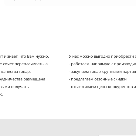
 и знает, что Вам нужно.
У нас можно выгодно приобрести с
е хочет переплачивать, а
- работаем напрямую с производи
 качества товар.
- закупаем товар крупными парти
трудничества размещена
- предлагаем сезонные скидки
рвыми получать
- отслеживаем цены конкурентов и
х.