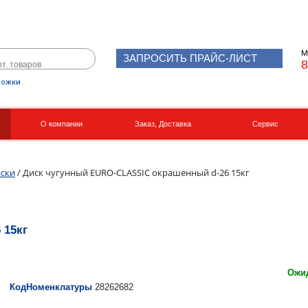
М
ЗАПРОСИТЬ ПРАЙС-ЛИСТ
8
рожки
О компании
Заказ, Доставка
Сервис
Реквизиты
Вакансии
ски
/ Диск чугунный EURO-CLASSIC окрашенный d-26 15кг
 15кг
Ожид
КодНоменклатуры
28262682