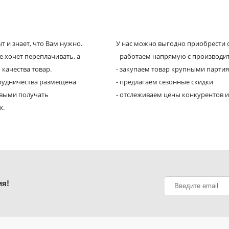
 и знает, что Вам нужно.
У нас можно выгодно приобрести с
е хочет переплачивать, а
- работаем напрямую с производи
 качества товар.
- закупаем товар крупными парти
трудничества размещена
- предлагаем сезонные скидки
рвыми получать
- отслеживаем цены конкурентов и
х.
ия!