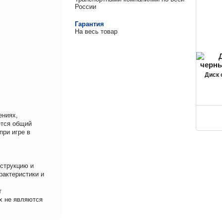
России
Гарантия
На весь товар
Диск
ениях,
ется общий
при игре в
нструкцию и
рактеристики и
т
х не являются