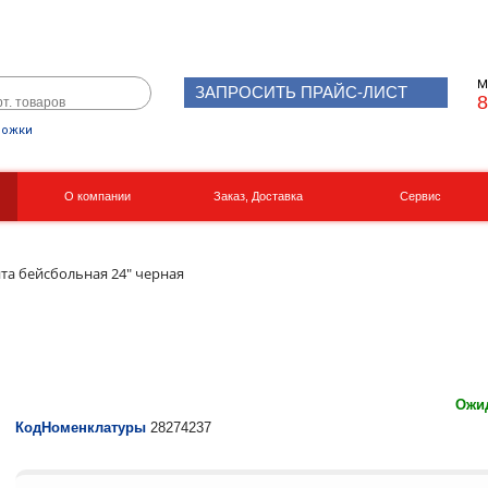
М
ЗАПРОСИТЬ ПРАЙС-ЛИСТ
8
рожки
О компании
Заказ, Доставка
Сервис
Реквизиты
Вакансии
ита бейсбольная 24" черная
Ожид
КодНоменклатуры
28274237