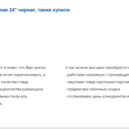
ая 24" черная, также купили
 и знает, что Вам нужно.
У нас можно выгодно приобрести с
е хочет переплачивать, а
- работаем напрямую с производи
 качества товар.
- закупаем товар крупными парти
трудничества размещена
- предлагаем сезонные скидки
рвыми получать
- отслеживаем цены конкурентов и
х.