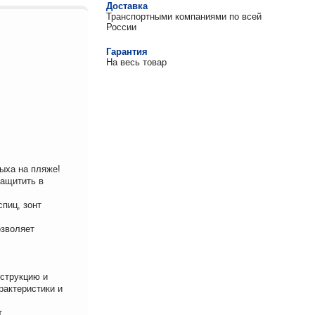
Доставка
Транспортными компаниями по всей
России
Гарантия
На весь товар
ыха на пляже!
защитить в
пиц, зонт
озволяет
нструкцию и
рактеристики и
т