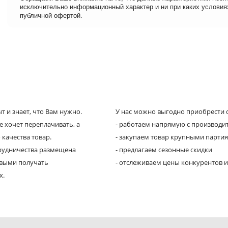
исключительно информационный характер и ни при каких условия
публичной офертой.
 и знает, что Вам нужно.
У нас можно выгодно приобрести с
е хочет переплачивать, а
- работаем напрямую с производи
 качества товар.
- закупаем товар крупными парти
трудничества размещена
- предлагаем сезонные скидки
рвыми получать
- отслеживаем цены конкурентов и
х.