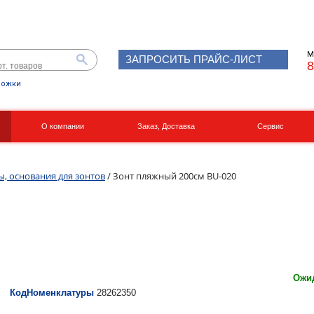
М
ЗАПРОСИТЬ ПРАЙС-ЛИСТ
8
рожки
О компании
Заказ, Доставка
Сервис
Реквизиты
Вакансии
ы, основания для зонтов
/ Зонт пляжный 200см BU-020
Ожид
КодНоменклатуры
28262350