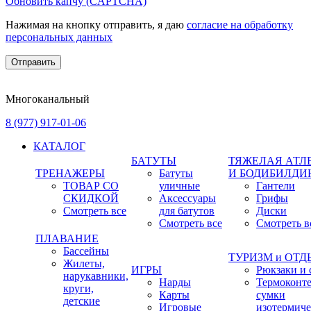
Обновить капчу (CAPTCHA)
Нажимая на кнопку отправить, я даю
согласие на обработку
персональных данных
Многоканальный
8 (977) 917-01-06
КАТАЛОГ
БАТУТЫ
ТЯЖЕЛАЯ АТЛ
ТРЕНАЖЕРЫ
Батуты
И БОДИБИЛДИ
ТОВАР СО
уличные
Гантели
СКИДКОЙ
Аксессуары
Грифы
Смотреть все
для батутов
Диски
Смотреть все
Смотреть в
ПЛАВАНИЕ
Бассейны
ТУРИЗМ и ОТ
Жилеты,
ИГРЫ
Рюкзаки и 
нарукавники,
Нарды
Термоконт
круги,
Карты
сумки
детские
Игровые
изотермиче