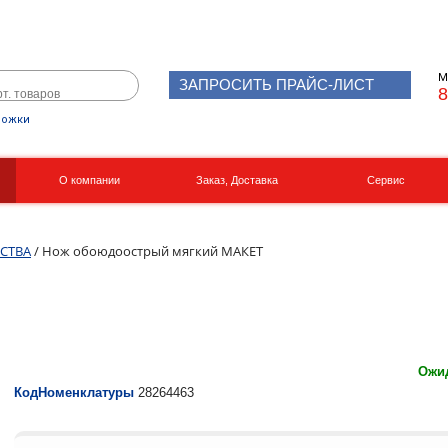
М
ЗАПРОСИТЬ ПРАЙС-ЛИСТ
8
рожки
О компании
Заказ, Доставка
Сервис
Реквизиты
Вакансии
РСТВА
/ Нож обоюдоострый мягкий МАКЕТ
Ожид
КодНоменклатуры
28264463