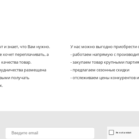
 и знает, что Вам нужно.
У нас можно выгодно приобрести с
е хочет переплачивать, а
- работаем напрямую с производи
 качества товар.
- закупаем товар крупными парти
трудничества размещена
- предлагаем сезонные скидки
рвыми получать
- отслеживаем цены конкурентов и
х.