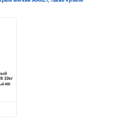
трый мягкий МАКЕТ, также купили
ный MB