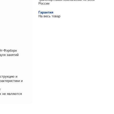
России
Гарантия
На весь товар
йт-Фэрбэрн
 для занятий
нструкцию и
рактеристики и
т
х не являются