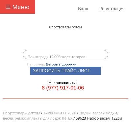
☰ Меню
Вход
Регистрация
Спорттовары оптом
Например,
Беговые дорожки
ЗАПРОСИТЬ ПРАЙС-ЛИСТ
Многоканальный
8 (977) 917-01-06
Спорттовары оптом
/
ТУРИЗМ и ОТДЫХ
/
Лодки, весла
/
Лодки,
весла, ремкомплекты для лодок INTEX
/ 59623 Набор весел, 122см