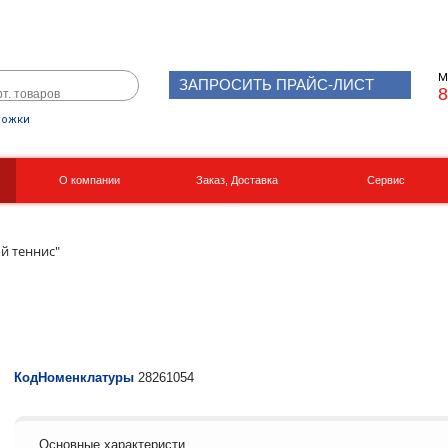
М
ЗАПРОСИТЬ ПРАЙС-ЛИСТ
8
рожки
О компании
Заказ, Доставка
Сервис
Реквизиты
Вакансии
й теннис"
КодНоменклатуры
28261054
Основные характеристи