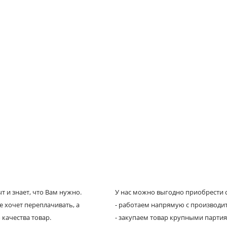
 и знает, что Вам нужно.
У нас можно выгодно приобрести с
е хочет переплачивать, а
- работаем напрямую с производи
 качества товар.
- закупаем товар крупными парти