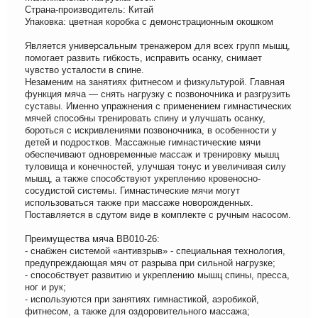
Страна-производитель: Китай
Упаковка: цветная коробка с демонстрационным окошком
Является универсальным тренажером для всех групп мышц,
помогает развить гибкость, исправить осанку, снимает
чувство усталости в спине.
Незаменим на занятиях фитнесом и физкультурой. Главная
функция мяча — снять нагрузку с позвоночника и разгрузить
суставы. Именно упражнения с применением гимнастических
мячей способны тренировать спину и улучшать осанку,
бороться с искривлениями позвоночника, в особенности у
детей и подростков. Массажные гимнастические мячи
обеспечивают одновременные массаж и тренировку мышц
туловища и конечностей, улучшая тонус и увеличивая силу
мышц, а также способствуют укреплению кровеносно-
сосудистой системы. Гимнастические мячи могут
использоваться также при массаже новорожденных.
Поставляется в сдутом виде в комплекте с ручным насосом.
Преимущества мяча BB010-26:
- cнабжен системой «антивзрыв» - специальная технология,
предупреждающая мяч от разрыва при сильной нагрузке;
- способствует развитию и укреплению мышц спины, пресса,
ног и рук;
- используются при занятиях гимнастикой, аэробикой,
фитнесом, а также для оздоровительного массажа;