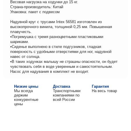
Весовая нагрузка на ходунки до 15 кг.
Страна-производитель: Китай
Упаковка: пакет с подвесом
Надувной круг с трусами Intex 56581 изготовлен из
высокопрочного винила, толщиной 0,25 мм. Повышенная
плавучесть.
•Погремушка с тремя разноцветными пластиковыми
шариками.
•Сиденье выполнено в стиле подгузников, гладкая
поверхность с удобными отверстиями для ног, надувной
навес от солнца.
•В таких ходунках малышу не страшны опасности, он будет
чувствовать себя в воде уверенным и самостоятельным.
Насос для надувания в комплект не входит.
Низкие цены
Доставка
Гарантия
Мы всегда
Транспортными
На весь товар
держим
компаниями по
конкурентные
всей России
цены