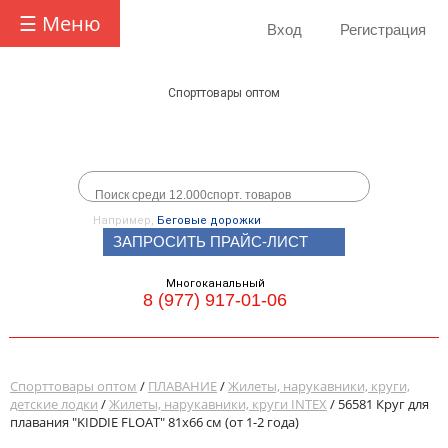
☰ Меню
Вход
Регистрация
Спорттовары оптом
Например,
Беговые дорожки
ЗАПРОСИТЬ ПРАЙС-ЛИСТ
Многоканальный
8 (977) 917-01-06
Спорттовары оптом
/
ПЛАВАНИЕ
/
Жилеты, нарукавники, круги,
детские лодки
/
Жилеты, нарукавники, круги INTEX
/ 56581 Круг для
плавания "KIDDIE FLOAT" 81х66 см (от 1-2 года)