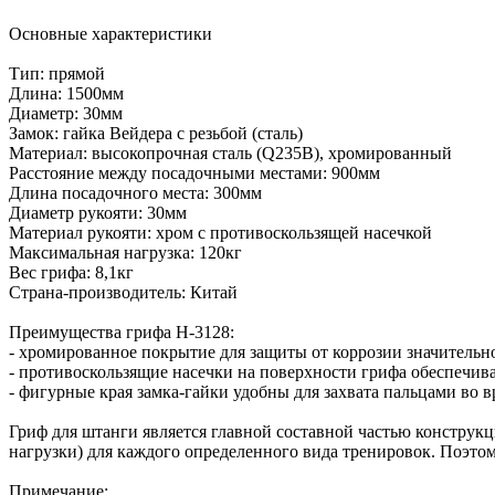
Основные характеристики
Тип: прямой
Длина: 1500мм
Диаметр: 30мм
Замок: гайка Вейдера с резьбой (сталь)
Материал: высокопрочная сталь (Q235B), хромированный
Расстояние между посадочными местами: 900мм
Длина посадочного места: 300мм
Диаметр рукояти: 30мм
Материал рукояти: хром с противоскользящей насечкой
Максимальная нагрузка: 120кг
Вес грифа: 8,1кг
Страна-производитель: Китай
Преимущества грифа H-3128:
- хромированное покрытие для защиты от коррозии значительн
- противоскользящие насечки на поверхности грифа обеспечив
- фигурные края замка-гайки удобны для захвата пальцами во 
Гриф для штанги является главной составной частью констру
нагрузки) для каждого определенного вида тренировок. Поэто
Примечание: