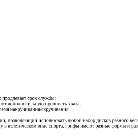
о продлевает срок службы;
ают дополнительную прочность хвата;
время накручивания/скручивания.
кции, позволяющий использовать любой набор дисков разного в
му в атлетическом виде спорта, грифы имеют разные формы и ра