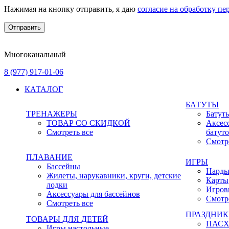
Нажимая на кнопку отправить, я даю
согласие на обработку п
Многоканальный
8 (977) 917-01-06
КАТАЛОГ
БАТУТЫ
ТРЕНАЖЕРЫ
Батут
ТОВАР СО СКИДКОЙ
Аксес
Смотреть все
батут
Смотр
ПЛАВАНИЕ
ИГРЫ
Бассейны
Нард
Жилеты, нарукавники, круги, детские
Карты
лодки
Игров
Аксессуары для бассейнов
Смотр
Смотреть все
ПРАЗДНИ
ТОВАРЫ ДЛЯ ДЕТЕЙ
ПАС
Игры настольные