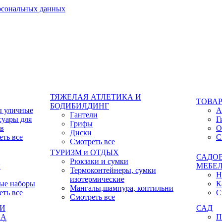
ерсональных данных
ТЯЖЕЛАЯ АТЛЕТИКА И
ТОВАР
БОДИБИЛДИНГ
ы уличные
А
Гантели
суары для
Г
Грифы
ов
О
Диски
еть все
С
Смотреть все
ТУРИЗМ и ОТДЫХ
САДО
Рюкзаки и сумки
ы
МЕБЕ
Термоконтейнеры, сумки
Н
изотермические
ые наборы
К
Мангалы,шампура, коптильни
еть все
С
Смотреть все
КИ
САД
ХА
П