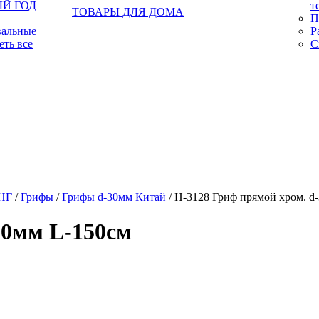
Й ГОД
т
ТОВАРЫ ДЛЯ ДОМА
П
вальные
Р
еть все
С
НГ
/
Грифы
/
Грифы d-30мм Китай
/ H-3128 Гриф прямой хром. d
30мм L-150см