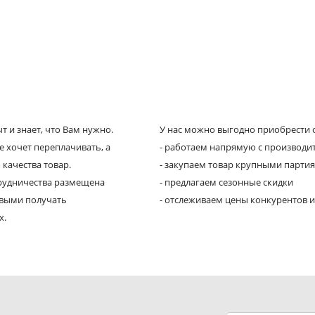
 и знает, что Вам нужно.
У нас можно выгодно приобрести с
е хочет переплачивать, а
- работаем напрямую с производи
 качества товар.
- закупаем товар крупными парти
трудничества размещена
- предлагаем сезонные скидки
рвыми получать
- отслеживаем цены конкурентов и
х.