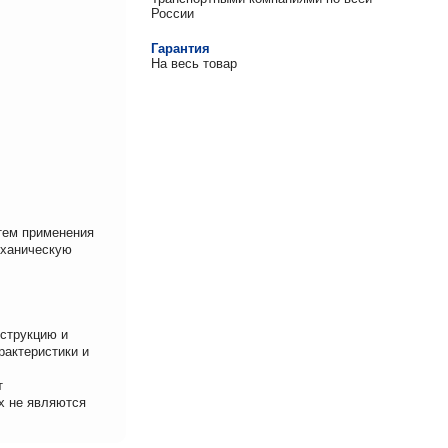
России
Гарантия
На весь товар
утем применения
еханическую
нструкцию и
рактеристики и
т
х не являются