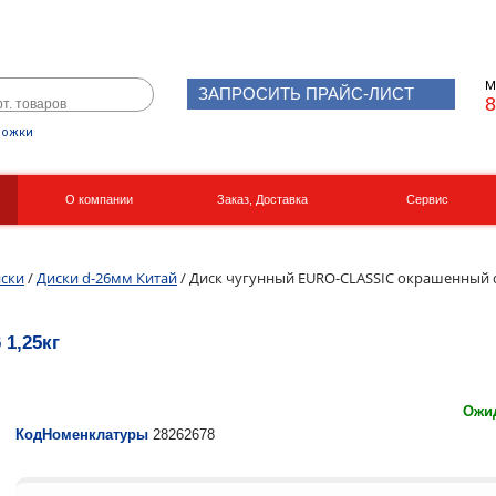
М
ЗАПРОСИТЬ ПРАЙС-ЛИСТ
8
рожки
О компании
Заказ, Доставка
Сервис
Реквизиты
Вакансии
ски
/
Диски d-26мм Китай
/ Диск чугунный EURO-CLASSIC окрашенный d
1,25кг
Ожид
КодНоменклатуры
28262678