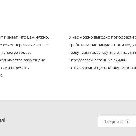
 и знает, что Вам нужно.
У нас можно выгодно приобрести с
е хочет переплачивать, а
- работаем напрямую с производи
 качества товар.
- закупаем товар крупными парти
трудничества размещена
- предлагаем сезонные скидки
рвыми получать
- отслеживаем цены конкурентов и
х.
ия!