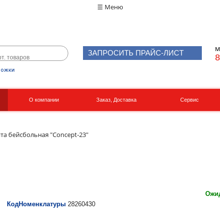
☰ Меню
М
ЗАПРОСИТЬ ПРАЙС-ЛИСТ
8
рожки
О компании
Заказ, Доставка
Сервис
Реквизиты
Вакансии
ита бейсбольная "Concept-23"
Ожид
КодНоменклатуры
28260430