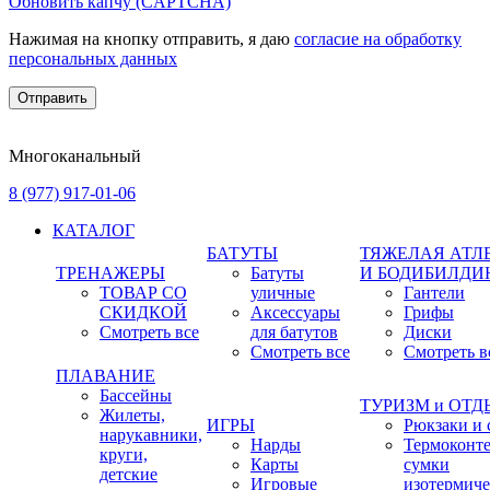
Обновить капчу (CAPTCHA)
Нажимая на кнопку отправить, я даю
согласие на обработку
персональных данных
Многоканальный
8 (977) 917-01-06
КАТАЛОГ
БАТУТЫ
ТЯЖЕЛАЯ АТЛ
ТРЕНАЖЕРЫ
Батуты
И БОДИБИЛДИ
ТОВАР СО
уличные
Гантели
СКИДКОЙ
Аксессуары
Грифы
Смотреть все
для батутов
Диски
Смотреть все
Смотреть в
ПЛАВАНИЕ
Бассейны
ТУРИЗМ и ОТ
Жилеты,
ИГРЫ
Рюкзаки и 
нарукавники,
Нарды
Термоконт
круги,
Карты
сумки
детские
Игровые
изотермиче