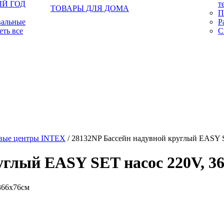
Й ГОД
т
ТОВАРЫ ДЛЯ ДОМА
П
вальные
Р
еть все
С
овые центры INTEX
/ 28132NP Бассейн надувной круглый EASY 
углый EASY SET насос 220V, 3