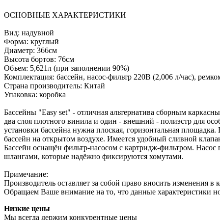
ОСНОВНЫЕ ХАРАКТЕРИСТИКИ
Вид: надувной
Форма: круглый
Диаметр: 366см
Высота бортов: 76см
Объем: 5,621л (при заполнении 90%)
Комплектация: бассейн, насос-фильтр 220В (2,006 л/час), ремк
Страна производитель: Китай
Упаковка: коробка
Бассейны "Easy set" - отличная альтернатива сборным каркас
два слоя плотного винила и один - внешний - полиэстр для ос
установки бассейна нужна плоская, горизонтальная площадка. 
бассейн на открытом воздухе. Имеется удобный сливной клапа
Бассейн оснащён фильтр-насосом с картридж-фильтром. Насос 
шлангами, которые надёжно фиксируются хомутами.
Примечание:
Производитель оставляет за собой право вносить изменения в 
Обращаем Ваше внимание на то, что данные характеристики н
Низкие цены
Мы всегда держим конкурентные цены