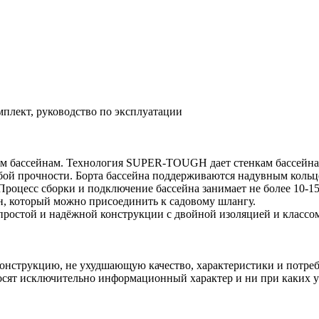
омплект, руководство по эксплуатации
ным бассейнам. Технология SUPER-TOUGH дает стенкам бассейна 
обой прочности. Борта бассейна поддерживаются надувным кольцо
Процесс сборки и подключение бассейна занимает не более 10-15
н, который можно присоединить к садовому шлангу.
простой и надёжной конструкции с двойной изоляцией и классом
конструкцию, не ухудшающую качество, характеристики и потреби
осят исключительно информационный характер и ни при каких у