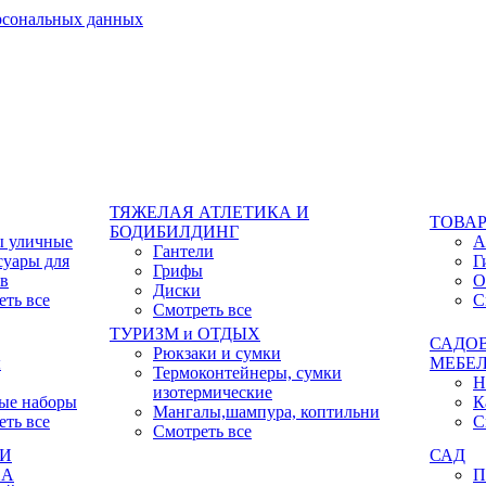
ерсональных данных
ТЯЖЕЛАЯ АТЛЕТИКА И
ТОВАР
БОДИБИЛДИНГ
ы уличные
А
Гантели
суары для
Г
Грифы
ов
О
Диски
еть все
С
Смотреть все
ТУРИЗМ и ОТДЫХ
САДО
Рюкзаки и сумки
ы
МЕБЕ
Термоконтейнеры, сумки
Н
изотермические
ые наборы
К
Мангалы,шампура, коптильни
еть все
С
Смотреть все
КИ
САД
ХА
П