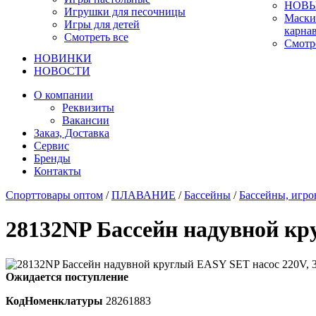
НОВЫ
Игрушки для песочницы
Маски
Игры для детей
карна
Смотреть все
Смотр
НОВИНКИ
НОВОСТИ
О компании
Реквизиты
Вакансии
Заказ, Доставка
Сервис
Бренды
Контакты
Спорттовары оптом
/
ПЛАВАНИЕ
/
Бассейны
/
Бассейны, игр
28132NP Бассейн надувной кр
Ожидается поступление
КодНоменклатуры
28261883