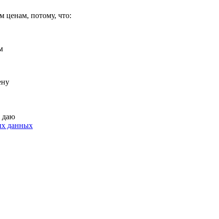
 ценам, потому, что:
м
ену
я даю
ых данных