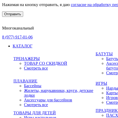
Нажимая на кнопку отправить, я даю
согласие на обработку п
Многоканальный
8 (977) 917-01-06
КАТАЛОГ
БАТУТЫ
ТРЕНАЖЕРЫ
Батут
ТОВАР СО СКИДКОЙ
Аксес
Смотреть все
батут
Смотр
ПЛАВАНИЕ
ИГРЫ
Бассейны
Нард
Жилеты, нарукавники, круги, детские
Карты
лодки
Игров
Аксессуары для бассейнов
Смотр
Смотреть все
ПРАЗДНИ
ТОВАРЫ ДЛЯ ДЕТЕЙ
ПАС
Игры настольные