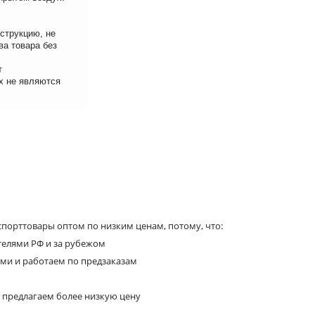
струкцию, не
ва товара без
т
х не являются
порттовары оптом по низким ценам, потому, что:
телями РФ и за рубежом
ями и работаем по предзаказам
 предлагаем более низкую цену