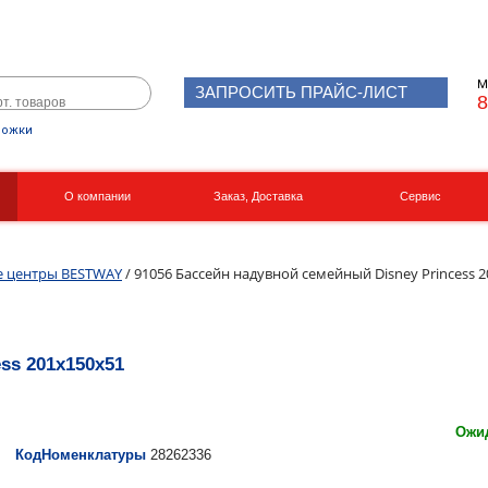
М
ЗАПРОСИТЬ ПРАЙС-ЛИСТ
8
рожки
О компании
Заказ, Доставка
Сервис
Реквизиты
Вакансии
е центры BESTWAY
/ 91056 Бассейн надувной семейный Disney Princess 
ss 201х150х51
Ожид
КодНоменклатуры
28262336