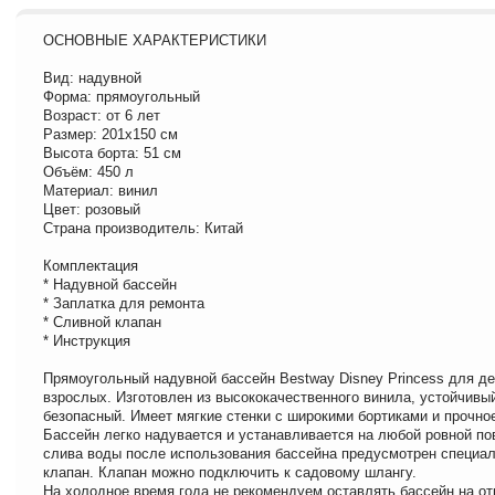
ОСНОВНЫЕ ХАРАКТЕРИСТИКИ
Вид: надувной
Форма: прямоугольный
Возраст: от 6 лет
Размер: 201х150 см
Высота борта: 51 см
Объём: 450 л
Материал: винил
Цвет: розовый
Страна производитель: Китай
Комплектация
* Надувной бассейн
* Заплатка для ремонта
* Сливной клапан
* Инструкция
Прямоугольный надувной бассейн Bestway Disney Princess для дет
взрослых. Изготовлен из высококачественного винила, устойчивы
безопасный. Имеет мягкие стенки с широкими бортиками и прочно
Бассейн легко надувается и устанавливается на любой ровной по
слива воды после использования бассейна предусмотрен специа
клапан. Клапан можно подключить к садовому шлангу.
На холодное время года не рекомендуем оставлять бассейн на от