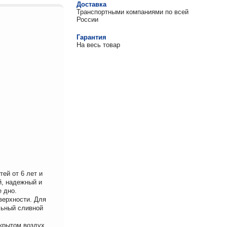
Доставка
Транспортными компаниями по всей
России
Гарантия
На весь товар
ей от 6 лет и
й, надежный и
е дно.
верхности. Для
льный сливной
крытом воздух.