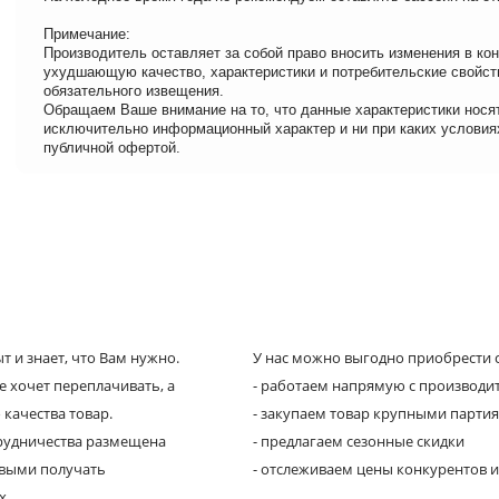
Примечание:
Производитель оставляет за собой право вносить изменения в кон
ухудшающую качество, характеристики и потребительские свойст
обязательного извещения.
Обращаем Ваше внимание на то, что данные характеристики нося
исключительно информационный характер и ни при каких условия
публичной офертой.
 и знает, что Вам нужно.
У нас можно выгодно приобрести с
е хочет переплачивать, а
- работаем напрямую с производи
 качества товар.
- закупаем товар крупными парти
трудничества размещена
- предлагаем сезонные скидки
рвыми получать
- отслеживаем цены конкурентов и
х.