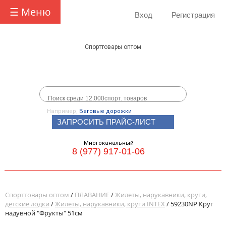
☰ Меню
Вход
Регистрация
Спорттовары оптом
Например,
Беговые дорожки
ЗАПРОСИТЬ ПРАЙС-ЛИСТ
Многоканальный
8 (977) 917-01-06
Спорттовары оптом
/
ПЛАВАНИЕ
/
Жилеты, нарукавники, круги,
детские лодки
/
Жилеты, нарукавники, круги INTEX
/ 59230NP Круг
надувной "Фрукты" 51см