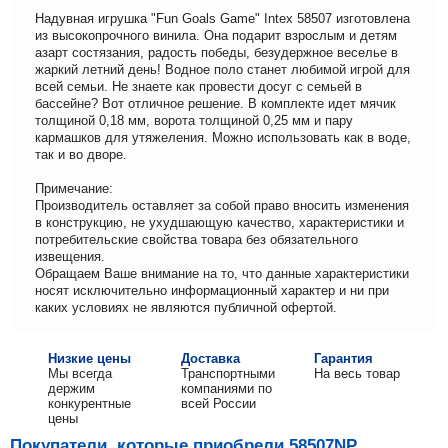
Надувная игрушка "Fun Goals Game" Intex 58507 изготовлена
из высокопрочного винила. Она подарит взрослым и детям
азарт состязания, радость победы, безудержное веселье в
жаркий летний день! Водное поло станет любимой игрой для
всей семьи. Не знаете как провести досуг с семьей в
бассейне? Вот отличное решение. В комплекте идет мячик
толщиной 0,18 мм, ворота толщиной 0,25 мм и пару
кармашков для утяжеления. Можно использовать как в воде,
так и во дворе.
Примечание:
Производитель оставляет за собой право вносить изменения
в конструкцию, не ухудшающую качество, характеристики и
потребительские свойства товара без обязательного
извещения.
Обращаем Ваше внимание на то, что данные характеристики
носят исключительно информационный характер и ни при
каких условиях не являются публичной офертой.
Низкие цены
Доставка
Гарантия
Мы всегда
Транспортными
На весь товар
держим
компаниями по
конкурентные
всей России
цены
Покупатели, которые приобрели 58507NP