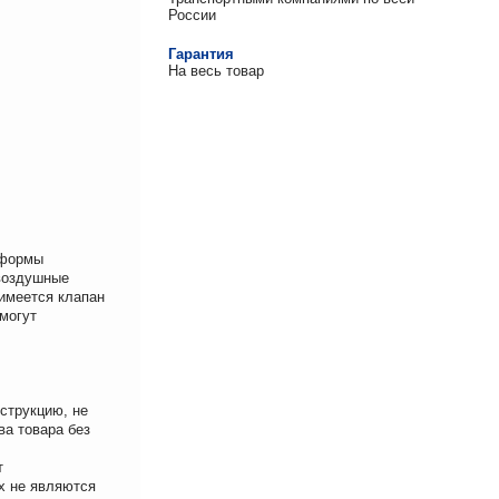
России
Гарантия
На весь товар
 формы
 воздушные
 имеется клапан
 могут
струкцию, не
ва товара без
т
х не являются