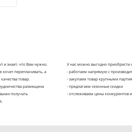
 и знает, что Вам нужно.
У нас можно выгодно приобрести с
е хочет переплачивать, а
- работаем напрямую с производи
 качества товар.
- закупаем товар крупными парти
трудничества размещена
- предлагаем сезонные скидки
рвыми получать
- отслеживаем цены конкурентов и
х.