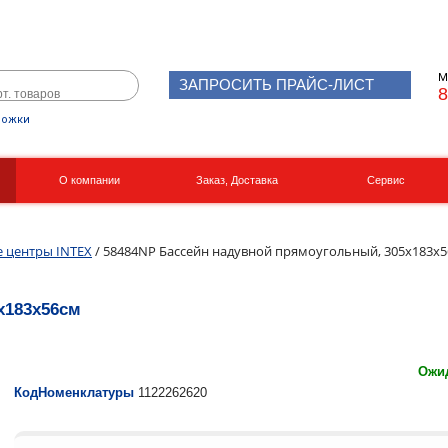
М
ЗАПРОСИТЬ ПРАЙС-ЛИСТ
8
рожки
О компании
Заказ, Доставка
Сервис
Реквизиты
Вакансии
е центры INTEX
/ 58484NP Бассейн надувной прямоугольный, 305х183х
х183х56см
Ожид
КодНоменклатуры
1122262620