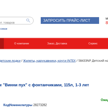
М
ЗАПРОСИТЬ ПРАЙС-ЛИСТ
8
рожки
О компании
Заказ, Доставка
Сервис
Реквизиты
Вакансии
детские лодки
/
Жилеты, нарукавники, круги INTEX
/ 58433NP Детский н
 "Винни пух" с фонтанчиками, 115л, 1-3 лет
Ожид
КодНоменклатуры
28273282