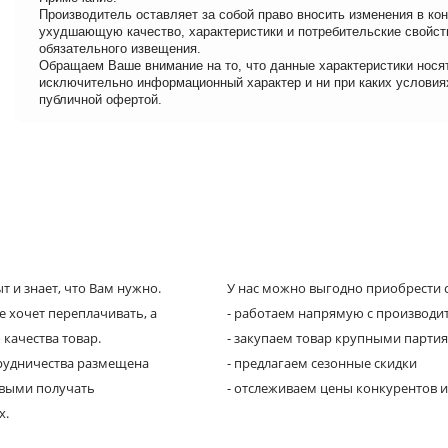
Производитель оставляет за собой право вносить изменения в кон
ухудшающую качество, характеристики и потребительские свойст
обязательного извещения.
Обращаем Ваше внимание на то, что данные характеристики нося
исключительно информационный характер и ни при каких условия
публичной офертой.
 и знает, что Вам нужно.
У нас можно выгодно приобрести с
е хочет переплачивать, а
- работаем напрямую с производи
 качества товар.
- закупаем товар крупными парти
трудничества размещена
- предлагаем сезонные скидки
рвыми получать
- отслеживаем цены конкурентов и
х.