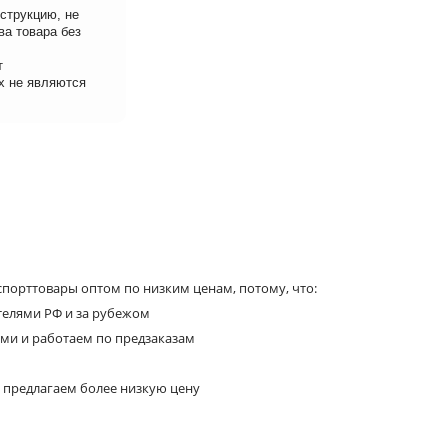
струкцию, не
ва товара без
т
х не являются
порттовары оптом по низким ценам, потому, что:
телями РФ и за рубежом
ями и работаем по предзаказам
 предлагаем более низкую цену