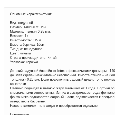
Основные характеристики:
Вид: надувной
Размер: 140х140х10см
Материал: винил 0,25 мм.
Возраст: 1+
Вместимость: 115 л
Высота бортика: 10см
Тип дна: ненадувное
Цвет: мульти
Страна-производитель: Китай
Упаковка: коробка
Детский надувной бассейн от Intex с фонтанчиками (размеры - 140
до 3лет сделан максимально безопасным. Высота стенок – не бол
Толщина - 0,25 мм. Если подключить садовый шланг, то по перим
брызгалки.
Отлично подойдет в летнюю жару малышам от 1 года. Бортики о
специальными отверстиями. Из них и выстреливает вода фонтано
фонтанчика подбирается садовый шланг, подключается к специа
отверстию в бассейне.
Насос в комплект не в ходит и преобретается отдельно.
Примечание: