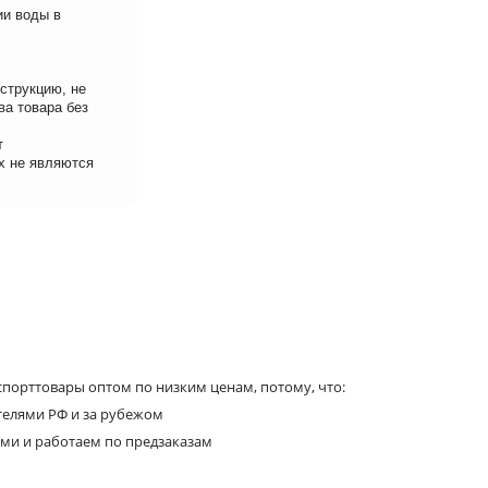
ии воды в
струкцию, не
ва товара без
т
х не являются
порттовары оптом по низким ценам, потому, что:
телями РФ и за рубежом
ями и работаем по предзаказам