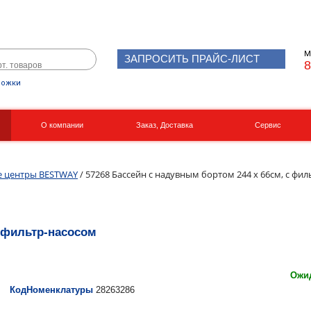
М
ЗАПРОСИТЬ ПРАЙС-ЛИСТ
8
рожки
О компании
Заказ, Доставка
Сервис
Реквизиты
Вакансии
е центры BESTWAY
/ 57268 Бассейн с надувным бортом 244 х 66см, с фи
с фильтр-насосом
Ожид
КодНоменклатуры
28263286