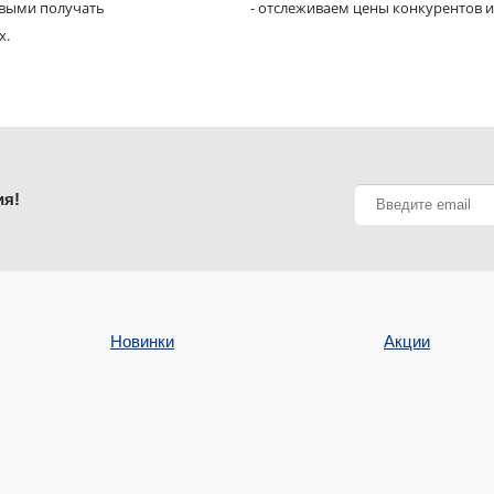
рвыми получать
- отслеживаем цены конкурентов и
х.
ия!
Новинки
Акции