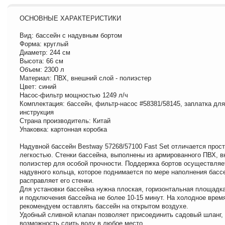
ОСНОВНЫЕ ХАРАКТЕРИСТИКИ
Вид: бассейн с надувным бортом
Форма: круглый
Диаметр: 244 см
Высота: 66 см
Объем: 2300 л
Материал: ПВХ, внешний слой - полиэстер
Цвет: синий
Насос-фильтр мощностью 1249 л/ч
Комплектация: бассейн, фильтр-насос #58381/58145, заплатка для
инструкция
Страна производитель: Китай
Упаковка: картонная коробка
Надувной бассейн Bestway 57268/57100 Fast Set отличается прост
легкостью. Стенки бассейна, выполнены из армированного ПВХ, в
полиэстер для особой прочности. Поддержка бортов осуществля
надувного кольца, которое поднимается по мере наполнения басс
расправляет его стенки.
Для установки бассейна нужна плоская, горизонтальная площадк
и подключения бассейна не более 10-15 минут. На холодное время
рекомендуем оставлять бассейн на открытом воздухе.
Удобный сливной клапан позволяет присоединить садовый шланг, 
возможность слить воду в любое место.