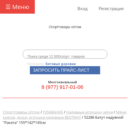
☰ Меню
Вход
Регистрация
Спорттовары оптом
Например,
Беговые дорожки
ЗАПРОСИТЬ ПРАЙС-ЛИСТ
Многоканальный
8 (977) 917-01-06
Спорттовары оптом
/
ПЛАВАНИЕ
/
Надувные игрушки, мячи
/
Мячи,
кресла, доски, игрушки надувные BESTWAY
/ 52286 Батут надувной
"Ракета" 155*142*145см