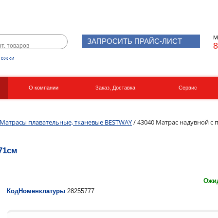
М
ЗАПРОСИТЬ ПРАЙС-ЛИСТ
8
рожки
О компании
Заказ, Доставка
Сервис
Реквизиты
Вакансии
Матрасы плавательные, тканевые BESTWAY
/ 43040 Матрас надувной с 
71см
Ожид
КодНоменклатуры
28255777